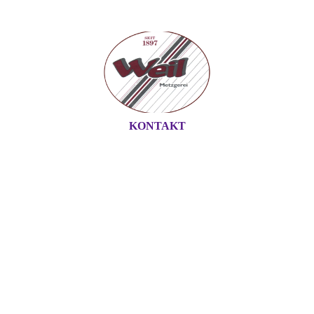
KONTAKT
WEIL GMBH -
METZGEREI IN MAIN-
FINTHEN
Bitte fügen Sie hier Ihren
Webseiten-Titel ein.